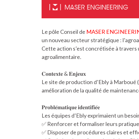
Le pôle Conseil de
MASER ENGINEERI
un nouveau secteur stratégique : l’agroa
Cette action s’est concrétisée à traver
agroalimentaire.
𝐂𝐨𝐧𝐭𝐞𝐱𝐭𝐞 & 𝐄𝐧𝐣𝐞𝐮𝐱
Le site de production d’Ebly à Marboué (2
amélioration de la qualité de maintenance
𝐏𝐫𝐨𝐛𝐥𝐞́𝐦𝐚𝐭𝐢𝐪𝐮𝐞 𝐢𝐝𝐞𝐧𝐭𝐢𝐟𝐢𝐞́𝐞
Les équipes d’Ebly exprimaient un beso
✅ Renforcer et formaliser leurs pratiqu
✅ Disposer de procédures claires et effi