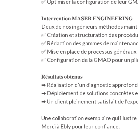
✅ Optimiser la configuration de leur G
𝐈𝐧𝐭𝐞𝐫𝐯𝐞𝐧𝐭𝐢𝐨𝐧 𝐌𝐀𝐒𝐄𝐑 𝐄𝐍𝐆𝐈𝐍𝐄𝐄𝐑𝐈𝐍𝐆
Deux de nos ingénieurs méthodes mainten
✅ Création et structuration des procéd
✅ Rédaction des gammes de maintenanc
✅ Mise en place de processus généraux
✅ Configuration de la GMAO pour un pilo
𝐑𝐞́𝐬𝐮𝐥𝐭𝐚𝐭𝐬 𝐨𝐛𝐭𝐞𝐧𝐮𝐬
➡ Réalisation d’un diagnostic approfon
➡ Déploiement de solutions concrètes e
➡ Un client pleinement satisfait de l’expe
Une collaboration exemplaire qui illustr
Merci à Ebly pour leur confiance.